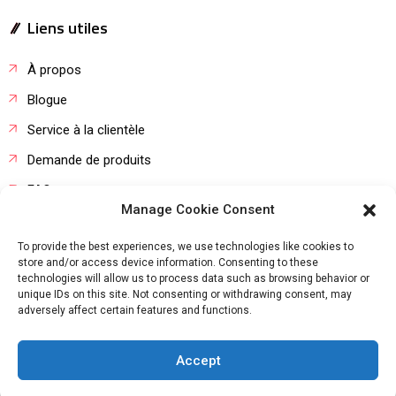
Liens utiles
À propos
Blogue
Service à la clientèle
Demande de produits
FAQ
Manage Cookie Consent
Stage étudiant
To provide the best experiences, we use technologies like cookies to
store and/or access device information. Consenting to these
technologies will allow us to process data such as browsing behavior or
unique IDs on this site. Not consenting or withdrawing consent, may
adversely affect certain features and functions.
Copyright © 2022
Agro Equipement
. All rights reserved.
Accept