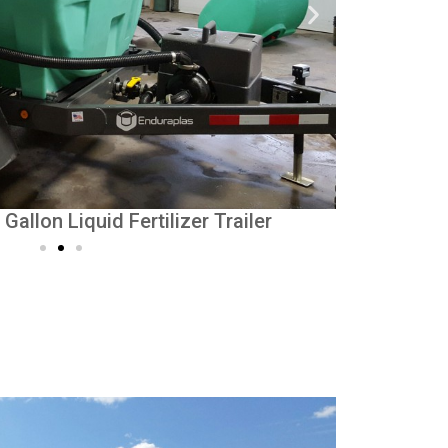
allon Liquid Fertilizer Trailer
rayer 1250 Gallons
Endur