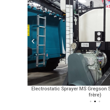
ois et fils
Electrostatic Sprayer MS Gregson 
r
MS Gregson 750 Gal
frère)