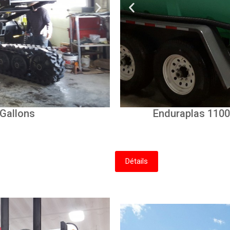
d Fertilizer Trailer
 Gallons
Enduraplas 1100 G
Fusion Sp
Détails