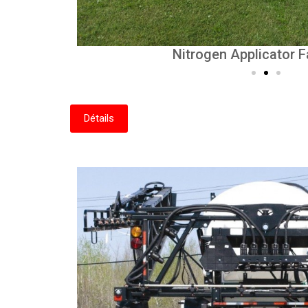
J.P.L. Guérin)
MS Gregson 1000 Gallons Sprayer 
Nitrogen Applicator F
Détails