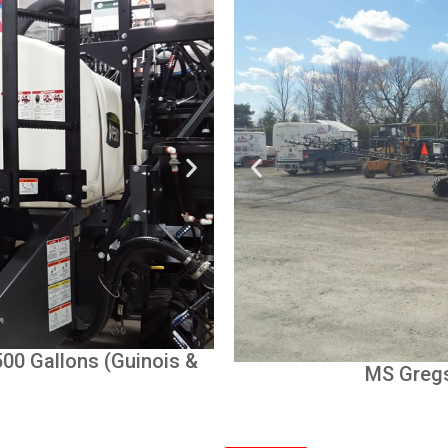
500 Gallons (Guinois &
Electrostatic Sprayer (F
lon Sprayer
MS Gregs