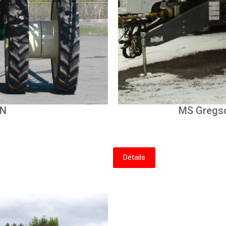
ON
MS Gregso
Détails