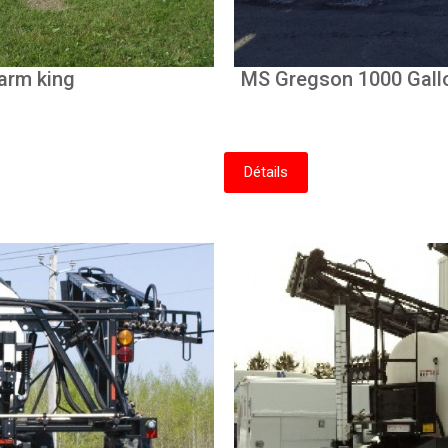
(Maraicher J.P.L. Guérin)
arm king
MS Gregson 1000 Gallon
Nitrogen A
Détails