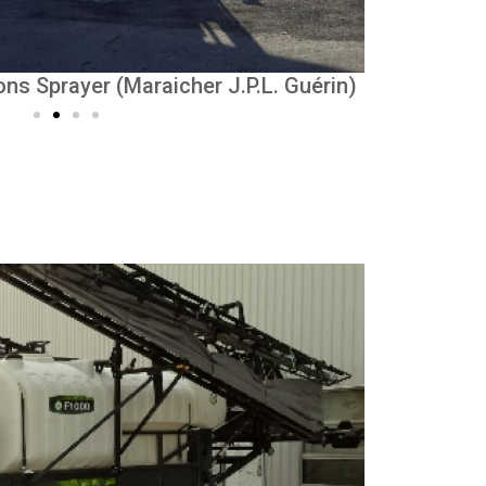
s Sprayer (Maraicher J.P.L. Guérin)
pplicator Farm king
MS Gregson 