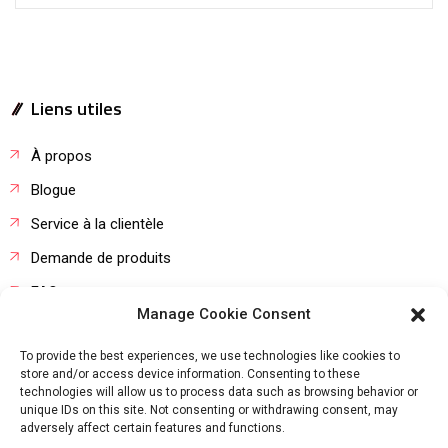
Liens utiles
À propos
Blogue
Service à la clientèle
Demande de produits
FAQ
Manage Cookie Consent
Stage étudiant
To provide the best experiences, we use technologies like cookies to
store and/or access device information. Consenting to these
technologies will allow us to process data such as browsing behavior or
unique IDs on this site. Not consenting or withdrawing consent, may
adversely affect certain features and functions.
Copyright © 2022
Agro Equipement
. All rights reserved.