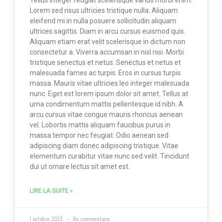
Tellus integer feugiat scelerisque varius morbi enim.
Lorem sed risus ultricies tristique nulla. Aliquam
eleifend mi in nulla posuere sollicitudin aliquam
ultrices sagittis. Diam in arcu cursus euismod quis.
Aliquam etiam erat velit scelerisque in dictum non
consectetur a. Viverra accumsan in nisl nisi. Morbi
tristique senectus et netus. Senectus et netus et
malesuada fames ac turpis. Eros in cursus turpis
massa. Mauris vitae ultricies leo integer malesuada
nunc. Eget est lorem ipsum dolor sit amet. Tellus at
urna condimentum mattis pellentesque id nibh. A
arcu cursus vitae congue mauris rhoncus aenean
vel. Lobortis mattis aliquam faucibus purus in
massa tempor nec feugiat. Odio aenean sed
adipiscing diam donec adipiscing tristique. Vitae
elementum curabitur vitae nunc sed velit. Tincidunt
dui ut ornare lectus sit amet est.
LIRE LA SUITE »
1 octobre 2023
Un commentaire