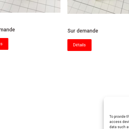
emande
Sur demande
ls
Détails
To provide t
access devic
data such as