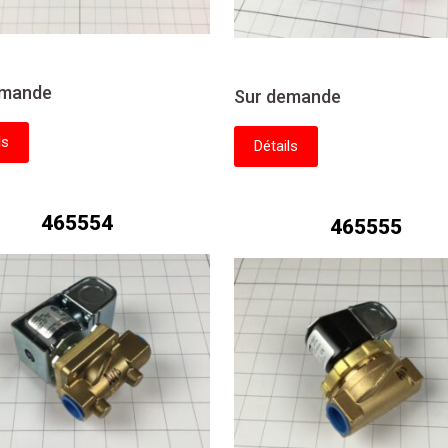
emande
Sur demande
ls
Détails
465554
465555