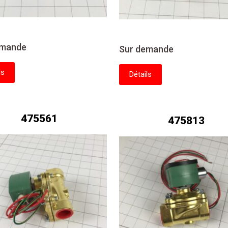
emande
Sur demande
ls
Détails
475561
475813